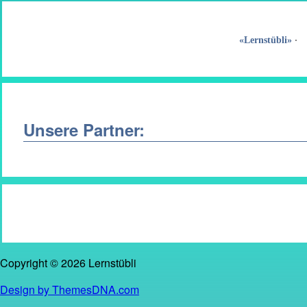
∙ 
«Lernstübli»
Unsere Partner:
Copyright © 2026 Lernstübli
Design by ThemesDNA.com