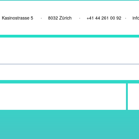
Kasinostrasse 5 ∙
8032 Zürich
∙ +41 44 261 00 92 ∙
inf