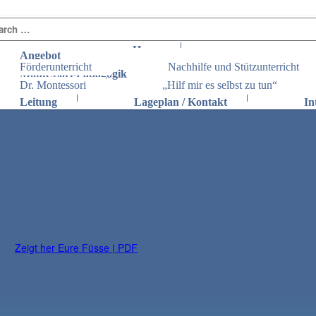
Skip
Search
to
for:
content
Home
Angebot
Förderunterricht
Nachhilfe und Stützunterricht
Montessori-Pädagogik
Dr. Montessori
„Hilf mir es selbst zu tun“
Leitung
Lageplan / Kontakt
In
Fach:
Verb
Zeigt her eure Füsse … / Verb
Zeigt her Eure Füsse | PDF