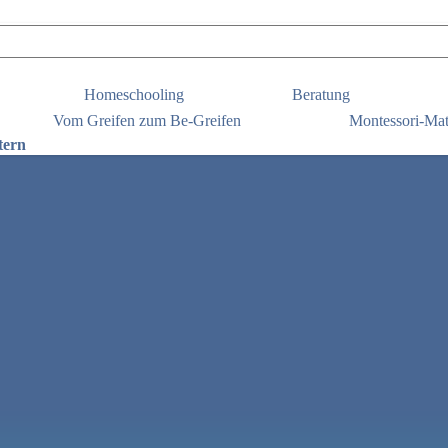
Homeschooling
Beratung
Vom Greifen zum Be-Greifen
Montessori-Mat
tern