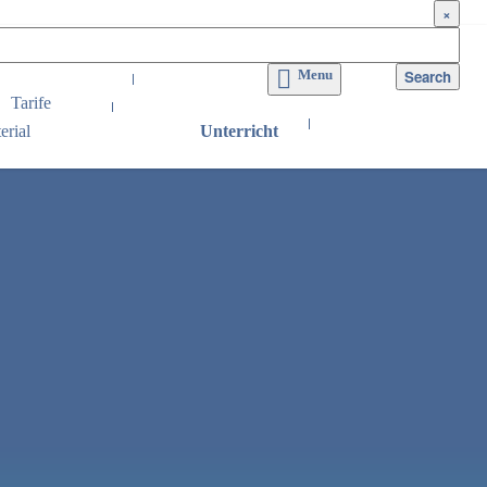
×
Menu
Tarife
erial
Unterricht