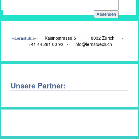
∙ Kasinostrasse 5 ∙
8032 Zürich
∙
«Lernstübli»
+41 44 261 00 92 ∙
info@lernstuebli.ch
Unsere Partner: