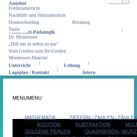
Angebot
Förderunterricht
Nachhilfe und Stützunterricht
Homeschooling
Beratung
Tarife
Montessori-Pädagogik
Dr. Montessori
„Hilf mir es selbst zu tun“
Vom Greifen zum Be-Greifen
Montessori-Material
Unterricht
Leitung
Lageplan / Kontakt
Intern
MENU
MENU
MATHEMATIK
ZIFFERN / ZAHLEN / ZÄHLE
ADDITION
SUBTRAKTION
MULT
GOLDENE PERLEN
QUADRIEREN / WURZ