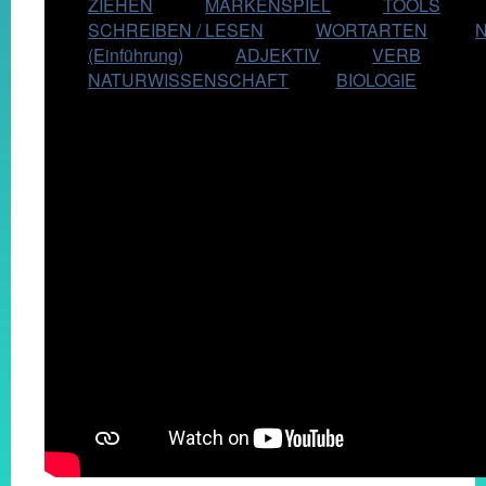
ZIEHEN
MARKENSPIEL
TOOLS
SCHREIBEN / LESEN
WORTARTEN
N
(Einführung)
ADJEKTIV
VERB
NATURWISSENSCHAFT
BIOLOGIE